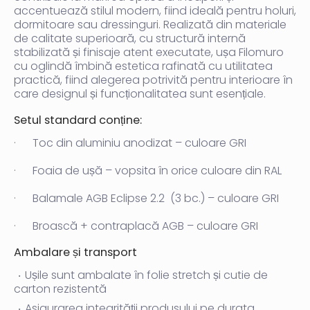
accentuează stilul modern, fiind ideală pentru holuri,
dormitoare sau dressinguri. Realizată din materiale
de calitate superioară, cu structură internă
stabilizată și finisaje atent executate, ușa Filomuro
cu oglindă îmbină estetica rafinată cu utilitatea
practică, fiind alegerea potrivită pentru interioare în
care designul și funcționalitatea sunt esențiale.
Setul standard conține:
·
Toc din aluminiu anodizat – culoare GRI
·
Foaia de ușă – vopsita în orice culoare din RAL
·
Balamale AGB Eclipse 2.2 (3 bc.) – culoare GRI
·
Broască + contraplacă AGB – culoare GRI
Ambalare și transport
Ușile sunt ambalate în folie stretch și cutie de
carton rezistentă
Asigurarea integrității produsului pe durata