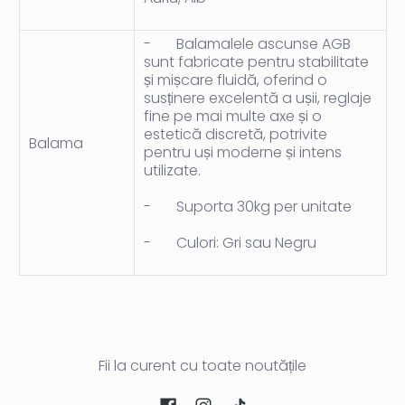
-
Balamalele ascunse AGB
sunt fabricate pentru stabilitate
și mișcare fluidă, oferind o
susținere excelentă a ușii, reglaje
fine pe mai multe axe și o
estetică discretă, potrivite
Balama
pentru uși moderne și intens
utilizate.
-
Suporta 30kg per unitate
-
Culori: Gri sau Negru
Fii la curent cu toate noutățile