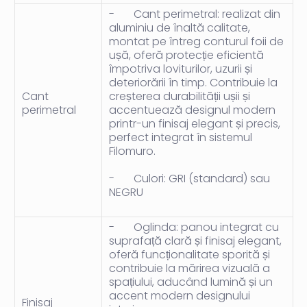
-
Cant perimetral:
realizat din
aluminiu de înaltă calitate,
montat pe întreg conturul foii de
ușă, oferă protecție eficientă
împotriva loviturilor, uzurii și
deteriorării în timp. Contribuie la
Cant
creșterea durabilității ușii și
perimetral
accentuează designul modern
printr-un finisaj elegant și precis,
perfect integrat în sistemul
Filomuro.
-
Culori: GRI
(standard) sau
NEGRU
-
Oglinda:
panou integrat cu
suprafață clară și finisaj elegant,
oferă funcționalitate sporită și
contribuie la mărirea vizuală a
spațiului, aducând lumină și un
accent modern designului
Finisaj