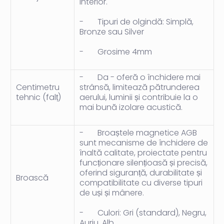
interior.
-
Tipuri de olgindă: Simplă,
Bronze sau Silver
-
Grosime 4mm
-
Da -
oferă o închidere mai
Centimetru
strânsă, limitează pătrunderea
tehnic (falț)
aerului, luminii și contribuie la o
mai bună izolare acustică.
-
Broaștele magnetice AGB
sunt mecanisme de închidere de
înaltă calitate, proiectate pentru
funcționare silențioasă și precisă,
oferind siguranță, durabilitate și
Broască
compatibilitate cu diverse tipuri
de uși și mânere.
-
Culori: Gri (standard), Negru,
Auriu, Alb