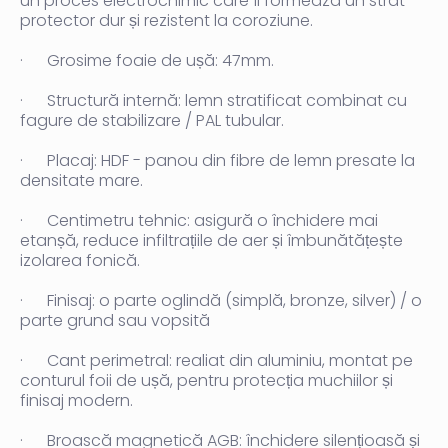
un proces electrochimic care îi formează un strat
protector dur și rezistent la coroziune.
·
Grosime foaie de ușă:
47mm.
·
Structură internă:
lemn stratificat combinat cu
fagure de stabilizare / PAL tubular
.
·
Placaj:
HDF - panou din fibre de lemn presate la
densitate mare.
·
Centimetru tehnic:
asigură o închidere mai
etanșă, reduce infiltrațiile de aer și îmbunătățește
izolarea fonică.
·
Finisaj:
o parte oglindă (simplă, bronze, silver) / o
parte grund sau vopsită
·
Cant perimetral:
realiat din aluminiu, montat pe
conturul foii de ușă, pentru protecția muchiilor și
finisaj modern.
·
Broască magnetică AGB:
închidere silențioasă și