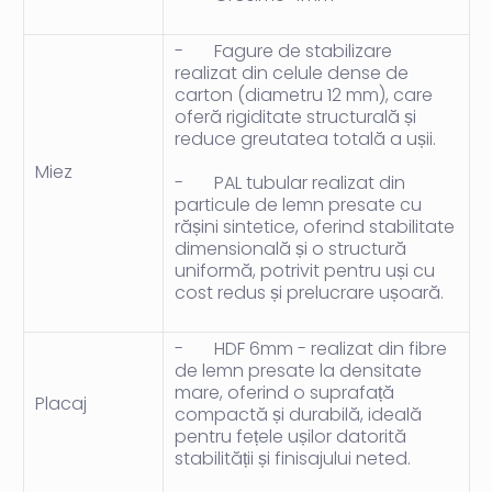
-
Fagure de stabilizare
realizat din celule dense de
carton
(diametru 12 mm), care
oferă rigiditate structurală și
reduce greutatea totală a ușii.
Miez
-
PAL tubular realizat din
particule de lemn presate
cu
rășini sintetice, oferind stabilitate
dimensională și o structură
uniformă, potrivit pentru uși cu
cost redus și prelucrare ușoară.
-
HDF 6mm -
realizat din fibre
de lemn presate la densitate
mare, oferind o suprafață
Placaj
compactă și durabilă, ideală
pentru fețele ușilor datorită
stabilității și finisajului neted.