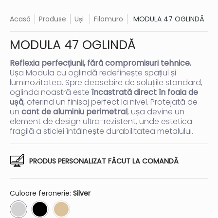
Acasă
Produse
Uși
Filomuro
MODULA 47 OGLINDĂ
MODULA 47 OGLINDĂ
Reflexia perfecțiunii, fără compromisuri tehnice.
Ușa Modula cu oglindă redefinește spațiul și
luminozitatea. Spre deosebire de soluțiile standard,
oglinda noastră este
încastrată direct în foaia de
ușă
, oferind un finisaj perfect la nivel. Protejată de
un
cant de aluminiu perimetral
, ușa devine un
element de design ultra-rezistent, unde estetica
fragilă a sticlei întâlnește durabilitatea metalului.
PRODUS PERSONALIZAT FĂCUT LA COMANDĂ
Culoare feronerie:
Silver
Silver
Negru
Champagne