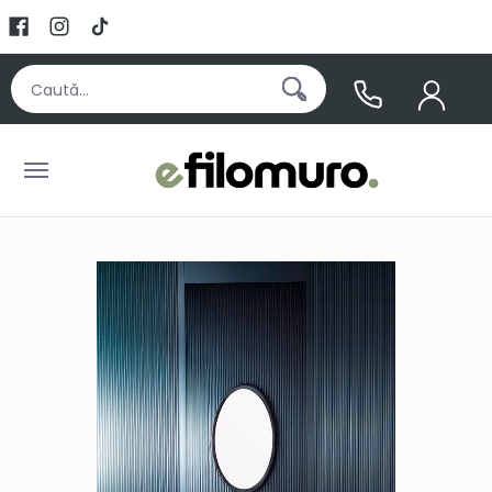
Skip to Main Content
Produse
Selecții
Showroom
Caută...
Skip to Main Content