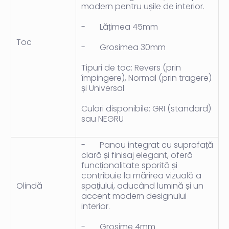
modern pentru ușile de interior.
-
Lățimea 45mm
Toc
-
Grosimea 30mm
Tipuri de toc: Revers
(prin
împingere), Normal (prin tragere)
și Universal
Culori disponibile: GRI
(standard)
sau NEGRU
-
Panou
integrat cu suprafață
clară și finisaj elegant, oferă
funcționalitate sporită și
contribuie la mărirea vizuală a
Olindă
spațiului, aducând lumină și un
accent modern designului
interior.
-
Grosime 4mm