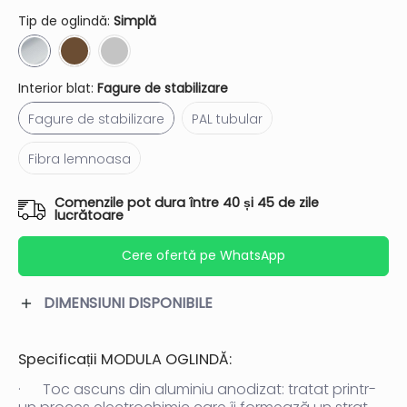
Tip de oglindă:
Simplă
Simplă
Bronze
Silver
Interior blat:
Fagure de stabilizare
Fagure de stabilizare
PAL tubular
Fagure de stabilizare
PAL tubular
Fibra lemnoasa
Fibra lemnoasa
Comenzile pot dura între 40 și 45 de zile
lucrătoare
Cere ofertă pe WhatsApp
DIMENSIUNI DISPONIBILE
Specificații MODULA OGLINDĂ:
·
Toc ascuns din aluminiu anodizat:
tratat printr-