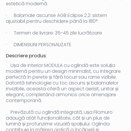
estetică modernă.
·
Balamale ascunse AGB Eclipse 2.2:
sistem
ajustabil pentru deschidere până la 180°.
·
Termen de livrare:
35-45 zile lucrătoare
·
DIMENSIUNI PERSONALIZATE
Descriere produs:
Ușa de interior MODULA cu oglindă este soluția
modernă pentru un design minimalist, cu integrare
perfectă în perete și fără tocuri sau rame vizibile.
Datorită tehnologiei cu toc ascuns și balamalelor
invizibile, aceasta oferă un aspect aerisit, unitar și
elegant, completând armonios orice amenajare
contemporană.
Prevăzută cu oglindă integrată, ușa Filomuro
adaugă atât funcționalitate, cât și un plus de
lumină și profunzime vizuală spațiului. Oglinda
contribuie la mărirea optică a încăperii și