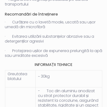
transportului
Recomandări de întreținere
·
Curățare cu o lavetă moale, uscată sau ușor
umedă din microfibră
·
Evitarea utilizării substanțelor abrazive sau a
detergenților agresivi
·
Protejarea ușilor de expunerea prelungită la apă
sau umiditate excesivă
INFORMAȚII TEHNICE
Greutatea
~ 30kg
blatului
-
Toc din aluminiu anodizat
cu strat protector durabil și
rezistent la coroziune, asigurând
stabilitate, rigiditate și un aspect